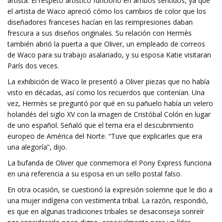
artista. El respeto artístico funcionó en ambos sentidos, ya que
el artista de Waco apreció cómo los cambios de color que los
diseñadores franceses hacían en las reimpresiones daban
frescura a sus diseños originales. Su relación con Hermès
también abrió la puerta a que Oliver, un empleado de correos
de Waco para su trabajo asalariado, y su esposa Katie visitaran
París dos veces.
La exhibición de Waco le presentó a Oliver piezas que no había
visto en décadas, así como los recuerdos que contenían. Una
vez, Hermès se preguntó por qué en su pañuelo había un velero
holandés del siglo XV con la imagen de Cristóbal Colón en lugar
de uno español. Señaló que el tema era el descubrimiento
europeo de América del Norte. “Tuve que explicarles que era
una alegoría”, dijo.
La bufanda de Oliver que conmemora el Pony Express funciona
en una referencia a su esposa en un sello postal falso.
En otra ocasión, se cuestionó la expresión solemne que le dio a
una mujer indígena con vestimenta tribal. La razón, respondió,
es que en algunas tradiciones tribales se desaconseja sonreír