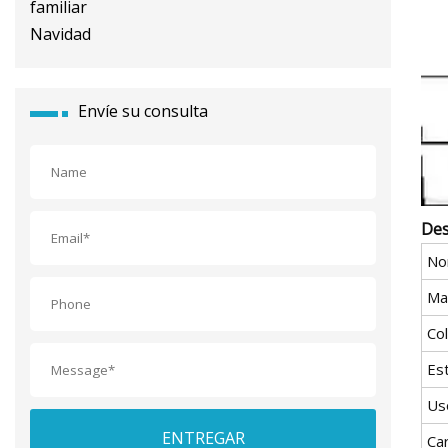
Envíe su consulta
Des
No
Mat
Co
Est
Us
ENTREGAR
Car