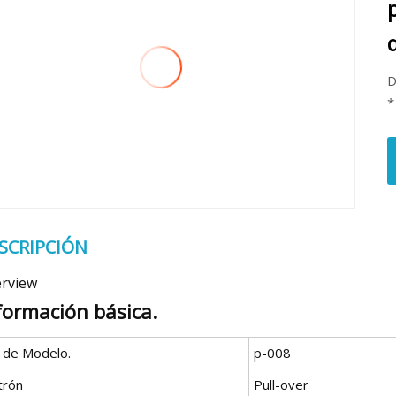
D
*
SCRIPCIÓN
rview
formación básica.
º de Modelo.
p-008
trón
Pull-over