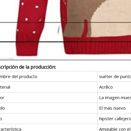
cripción de la producción:
mbre del producto
suéter de punt
erial
Acrílico
lor
La imagen mues
ilo
El más nuevo
o
hipster callejer
acterística
Amigable con e