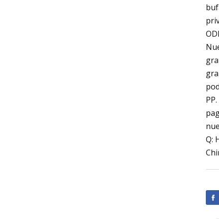
buf
pri
ODM
Nue
gra
gra
pod
PP.
pag
nue
Q: 
Chi