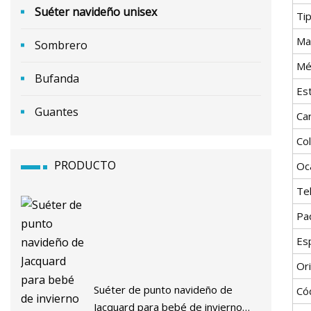
Suéter navideño unisex
Ti
Mat
Sombrero
Mé
Bufanda
Est
Guantes
Car
Co
PRODUCTO
Oc
Te
Pa
Esp
Or
Suéter de punto navideño de
Có
Jacquard para bebé de invierno