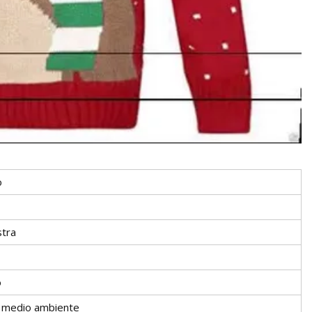
o
tra
o
l medio ambiente