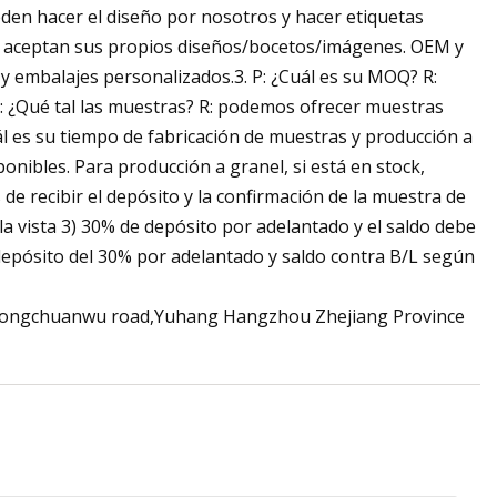
eden hacer el diseño por nosotros y hacer etiquetas
 Se aceptan sus propios diseños/bocetos/imágenes. OEM y
 embalajes personalizados.3. P: ¿Cuál es su MOQ? R:
P: ¿Qué tal las muestras? R: podemos ofrecer muestras
uál es su tiempo de fabricación de muestras y producción a
ponibles. Para producción a granel, si está en stock,
e recibir el depósito y la confirmación de la muestra de
 la vista 3) 30% de depósito por adelantado y el saldo debe
depósito del 30% por adelantado y saldo contra B/L según
66 Longchuanwu road,Yuhang Hangzhou Zhejiang Province