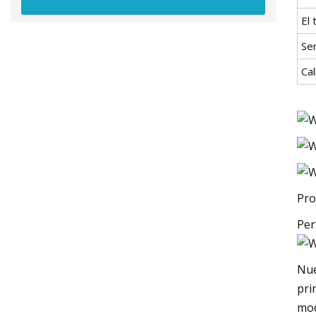
El
Ser
Cal
Pro
Per
Nue
pri
mod