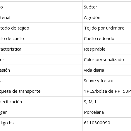
po
Suéter
erial
Algodón
todo de tejido
Tejido por urdimbre
ilo de cuello
Cuello redondo
acterística
Respirable
lor
Color personalizado
asión
vida diaria
la
Suave y fresco
quete de transporte
1PCS/bolsa de PP, 50P
ecificación
S, M, L
igen
Porcelana
digo hs
6110300090