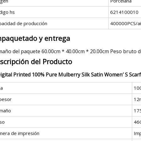
igen
Porcelana
digo hs
6214100010
pacidad de producción
400000PCS/a
paquetado y entrega
año del paquete 60.00cm * 40.00cm * 20.00cm Peso bruto d
scripción del Producto
la
10
pesor
12
maño
17
so
46
nera de impresión
Imp