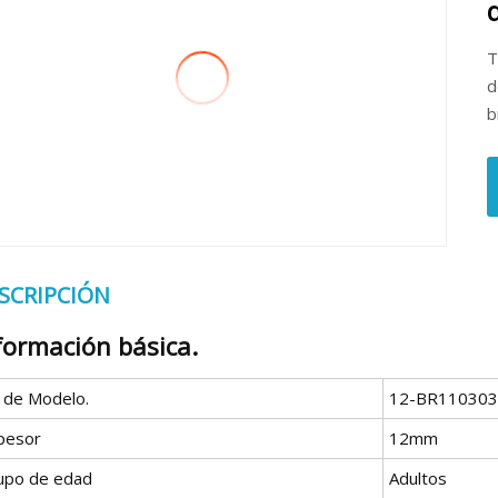
d
T
d
b
SCRIPCIÓN
formación básica.
º de Modelo.
12-BR110303
pesor
12mm
upo de edad
Adultos