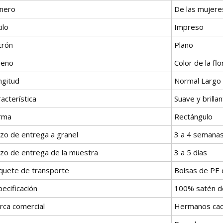
nero
De las mujere
ilo
Impreso
trón
Plano
seño
Color de la flo
ngitud
Normal Largo
acterística
Suave y brilla
rma
Rectángulo
azo de entrega a granel
3 a 4 semana
azo de entrega de la muestra
3 a 5 días
quete de transporte
Bolsas de PE 
ecificación
100% satén d
rca comercial
Hermanos cac