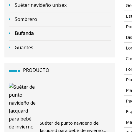
Suéter navideño unisex
Gé
Est
Sombrero
Pa
Bufanda
Di
Guantes
Lo
Car
Fo
PRODUCTO
Pl
Pl
Pa
Esp
Ma
Suéter de punto navideño de
Jacquard para bebé de invierno