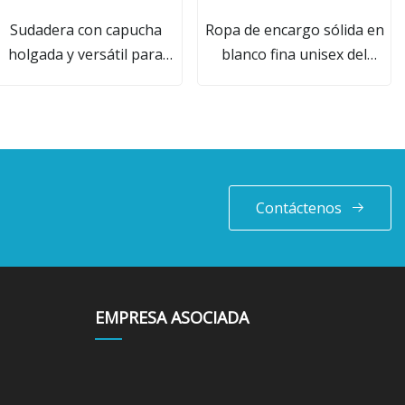
Sudadera con capucha
Ropa de encargo sólida en
holgada y versátil para
blanco fina unisex del
parejas, sudadera gruesa
desgaste de los deportes de
de Color sólido con
las camisetas de las
hombros caídos, gran
sudaderas con capucha del
oferta
jersey del logotipo
Contáctenos
EMPRESA ASOCIADA