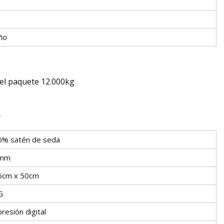
ño
el paquete 12.000kg
0% satén de seda
mm
5cm x 50cm
G
resión digital