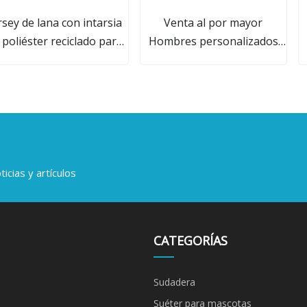
rsey de lana con intarsia
Venta al por mayor
 poliéster reciclado para
Hombres personalizados
hombre
Sudadera con capucha de
lana Ropa de diseñador
Impresión simple
Sudaderas con capucha
bordadas Sudaderas Tallas
grandes Sueltas en blanco
Mujeres Sudadera con
icias y artículos
capucha unisex
CATEGORÍAS
Sudadera
Suéter para mascotas