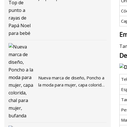
Or
Top de punto a rayas de Papá
Có
Noel para bebé
Ca
Em
Tam
De
Nueva marca de diseño, Poncho a
Te
la moda para mujer, capa colorida,
Es
chal para mujer, bufanda
Ta
Pe
Ma