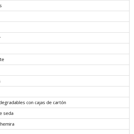
s
r
nte
s
degradables con cajas de cartón
e seda
hemira